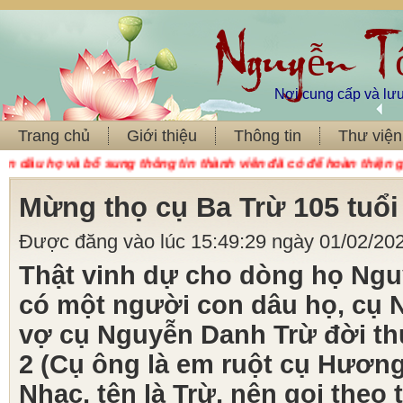
Nguyễn T
Nơi cung cấp và lưu
Trang chủ
Giới thiệu
Thông tin
Thư viện
g tin thành viên đã có để hoàn thiện gia phả. Ban tộc biểu đã t
Mừng thọ cụ Ba Trừ 105 tuổi
Được đăng vào lúc 15:49:29 ngày 01/02/20
Thật vinh dự cho dòng họ Ngu
có một người con dâu họ, cụ 
vợ cụ Nguyễn Danh Trừ đời thứ
2 (Cụ ông là em ruột cụ Hươn
Nhạc, tên là Trừ, nên gọi theo 